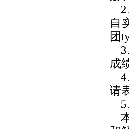
自
团t
成
请