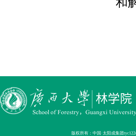
和
版权所有：中国·太阳成集团tyc122cc(股