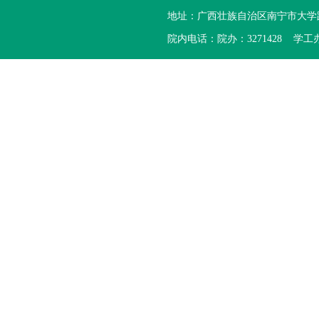
地址：广西壮族自治区南宁市大学路1
院内电话：
院办：3271428 学工办