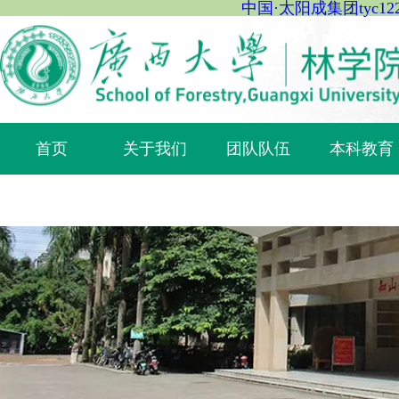
中国·太阳成集团tyc122cc
首页
关于我们
团队队伍
本科教育
员工专栏
人才招聘
党建工作
内部网站