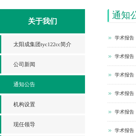
通知
关于我们
学术报告
​太阳成集团tyc122cc简介
学术报告
公司新闻
学术报告
通知公告
学术报告
机构设置
学术报告
现任领导
学术报告