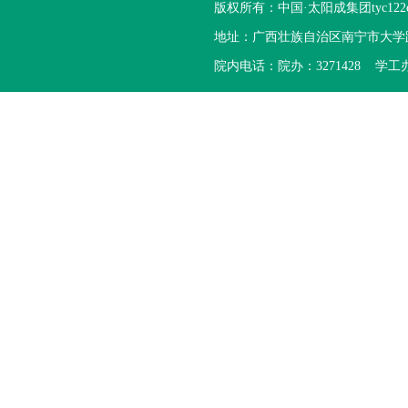
版权所有：中国·太阳成集团tyc122cc(股
地址：广西壮族自治区南宁市大学路1
院内电话：
院办：3271428 学工办