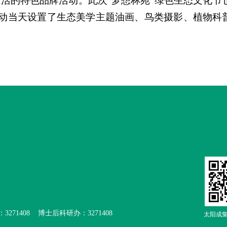
活的特色品牌活动。此次“梦想林苑”绿色生态文化节
，活动当天设置了生态美学主题油画、鸟类摄影、植物科
：3271408 博士后科研办：3271408
太阳成集团