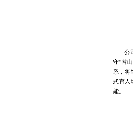
公
守“替
系，将
式育人
能。