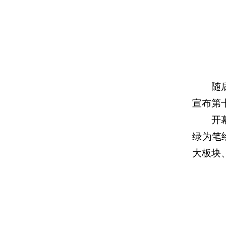
随
宣布第
开
绿为笔
大板块