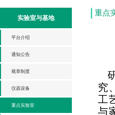
重点
实验室与基地
平台介绍
通知公告
规章制度
究
仪器设备
工
重点实验室
与