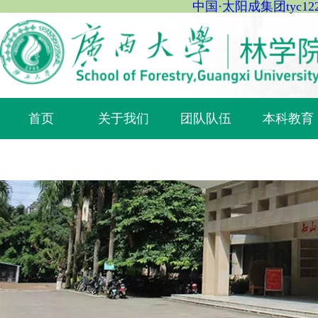
中国·太阳成集团tyc122cc
首页
关于我们
团队队伍
本科教育
员工专栏
人才招聘
党建工作
内部网站