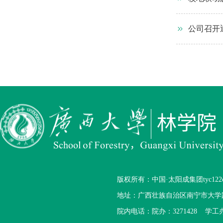
公司召开
版权所有：中国·太阳成集团tyc122cc(股
地址：广西壮族自治区南宁市大学路1
院内电话：
院办：3271428 学工办